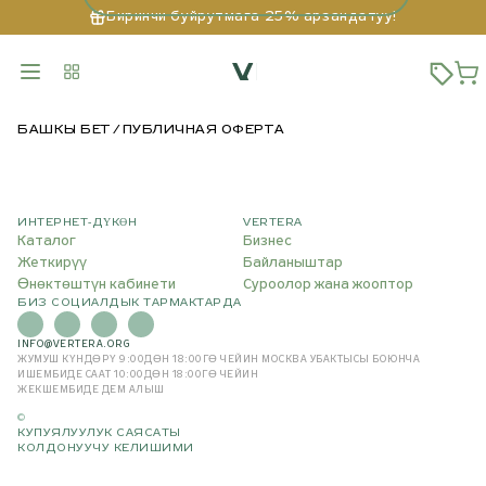
Биринчи буйрутмага 25% арзандатуу!
БАШКЫ БЕТ
ПУБЛИЧНАЯ ОФЕРТА
ИНТЕРНЕТ-ДҮКӨН
VERTERA
Каталог
Бизнес
Жеткирүү
Байланыштар
Өнөктөштүн кабинети
Суроолор жана жооптор
БИЗ СОЦИАЛДЫК ТАРМАКТАРДА
INFO@VERTERA.ORG
ЖУМУШ КҮНДӨРҮ 9:00ДӨН 18:00ГӨ ЧЕЙИН
МОСКВА УБАКТЫСЫ БОЮНЧА
ИШЕМБИДЕ СААТ 10:00ДӨН 18:00ГӨ ЧЕЙИН
ЖЕКШЕМБИДЕ ДЕМ АЛЫШ
©
КУПУЯЛУУЛУК САЯСАТЫ
КОЛДОНУУЧУ КЕЛИШИМИ