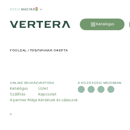
NYELV
:
MAGYAR
Katalógus
FŐOLDAL
ПУБЛИЧНАЯ ОФЕРТА
ONLINE ÁRUHÁZ
VERTERA
A KÖZÖSSÉGI MEDIÁBAN
Katalógus
Üzlet
Szállítás
Kapcsolat
A partner fiókja
Kérdések és válaszok
©