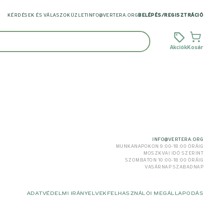
KÉRDÉSEK ÉS VÁLASZOK
ÜZLET
INFO@VERTERA.ORG
BELÉPÉS
/
REGISZTRÁCIÓ
Akciók
Kosár
INFO@VERTERA.ORG
MUNKANAPOKON 9:00-18:00 ÓRÁIG
MOSZKVAI IDŐ SZERINT
SZOMBATON 10:00-18:00 ÓRÁIG
VASÁRNAP SZABADNAP
ADATVÉDELMI IRÁNYELVEK
FELHASZNÁLÓI MEGÁLLAPODÁS