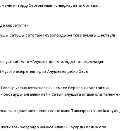
 мәліметтерді бергені үшін толық жауапты болады.
де көрсетілген.
лушы Сатушы сататын Тауарларды жеткізу аумағы шектеулі
және үшінші тұлға «Алушы» деп аталады) тапсырылады.
ді жүзеге асыратын тұлға Алушының жеке басын
Тапсырыстың жеткізілгенін немесе берілгенін растайтын
ын растауды алғаннан кейін Сатып алушыға алдын ала төленген
 нысанына қарай жеке есептеледі және Тапсырысты ресімдеудің
е жеткізген жағдайда немесе Алушы Тауарды алдын ала