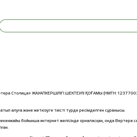
тера Столица» ЖАУАПКЕРШІЛІГІ ШЕКТЕУЛІ ҚОҒАМЫ (НМТН: 123770024
ып алуға және жеткізуге тиісті түрде ресімделген сұранысы.
 мекенжайы бойынша интернет желісінде орналасқан, онда Вертера 
ған.