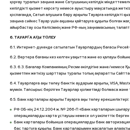
қорғау туралы» заңына және Сатушының кепілдік міндеттемел
кепілдікті қызмет көрсету немесе ауыстыру мақсатында жеткі
қоспағанда, Сатып алушыға бару арқылы Тауарға кепілдікті 
заңына сәйкес Тауар үшін ақшаны қайтаруға құқылы болған жағд
айырбастау осы Келісімнің және РФ-ның заңнамасының талап
6. ТАУАРҒА АҚЫ ТӨЛЕУ
6.1. Интернет-дүкенде сатылатын Тауарлардың бағасы Ресей 
6.2. Вертера бағаны кез келген уақытта және өз қалауы бойын
6.3. 6.3. Бағалар Компанияның Ресми өкілдігіне және/немесе 
қызметпен жеткізу шарттары туралы толық ақпаратты Сайтта
6.4. Тауарларға ақы төлеу банктік аударым арқылы, VISA, Ma
мүмкін. Тапсырыс берілген Тауарлар қолжетімді болмаса және 
6.5. Банк карталары арқылы Тауарға ақы төлеу ерекшеліктері:
РФ ОБ-нің 24.12.2004 ж. № 266-П «Банк карталарын шығар
операцияларды карта ұстаушы немесе ол уәкілеттік берген 
Банк карталары бойынша операцияларды банк авторизацияла
бас тартуға құқылы. Банк карталарымен жасалатын алаяқты