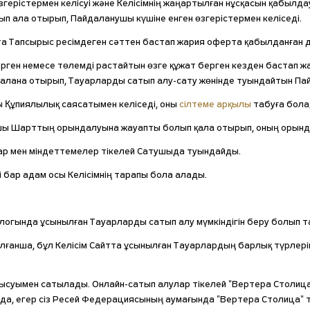
згерістермен келісуі және Келісімнің жаңартылған нұсқасын қабыл
ып ала отырып, Пайдаланушы күшіне енген өзгерістермен келіседі.
тта Тапсырыс ресімдеген сәттен бастап жария оферта қабылданған 
рген немесе төлемді растайтын өзге құжат берген кезден бастап ж
айдалана отырып, Тауарларды сатып алу-сату жөнінде туындайтын 
ы Құпиялылық саясатымен келіседі, оны
сілтеме арқылы
табуға бола
ы Шарттың орындалуына жауапты болып қала отырып, оның орындал
ар мен міндеттемелер тікелей Сатушыда туындайды.
гі бар адам осы Келісімнің тарапы бола алады.
талогында ұсынылған Тауарларды сатып алу мүмкіндігін беру болып 
лғанша, бұл Келісім Сайтта ұсынылған Тауарлардың барлық түрлері
қатысуымен сатылады. Онлайн-сатып алулар тікелей "Вертера Стол
йда, егер сіз Ресей Федерациясының аумағында "Вертера Столица" т