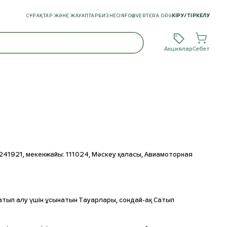
СҰРАҚТАР ЖӘНЕ ЖАУАПТАР
БИЗНЕС
INFO@VERTERA.ORG
КІРУ
/
ТІРКЕЛУ
Акциялар
Себет
1921, мекенжайы: 111024, Мәскеу қаласы, Авиамоторная
сатып алу үшін ұсынатын Тауарлары, сондай-ақ Сатып