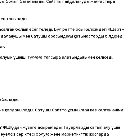
дауы болып бағаланады. Сайтты пайдалануды жалғастыра
деп танылады.
асалған болып есептеледі. Бұл ретте осы Келісімдегі «Шарт»
Пайдаланушы мен Сатушы арасындағы қатынастарды білдіреді.
ды.
уын үшінші тұлғаға тапсыра алатындығымен келіседі.
табылады.
не қолданылады. Сатушы Сайтта ұсынылған кез келген өнімді
ица"ЖШҚ-дан жүзеге асырылады. Тауарларды сатып алу үшін
әуелсіз серіктесі болуға және маркетингтік жоспарда