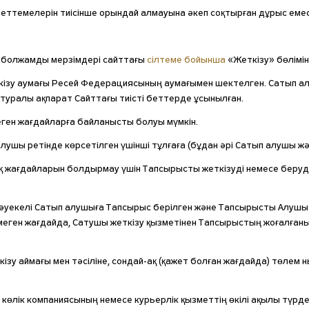
еттемелерін тиісінше орындай алмауына әкеп соқтырған дұрыс емес
ақ болжамды мерзімдері сайттағы
сілтеме бойынша
«Жеткізу» бөлімін
ткізу аумағы Ресей Федерациясының аумағымен шектелген. Сатып а
ы туралы ақпарат Сайттағы тиісті беттерде ұсынылған.
пеген жағдайларға байланысты болуы мүмкін.
алушы ретінде көрсетілген үшінші тұлғаға (бұдан әрі Сатып алушы 
ық жағдайларын болдырмау үшін Тапсырысты жеткізуді немесе беру
тәуекелі Сатып алушыға Тапсырыс берілген және Тапсырысты Алушы 
ілмеген жағдайда, Сатушы жеткізу қызметінен Тапсырыстың жоғалған
кізу аймағы мен тәсіліне, сондай-ақ (қажет болған жағдайда) төлем
көлік компаниясының немесе курьерлік қызметтің өкілі ақылы түрд