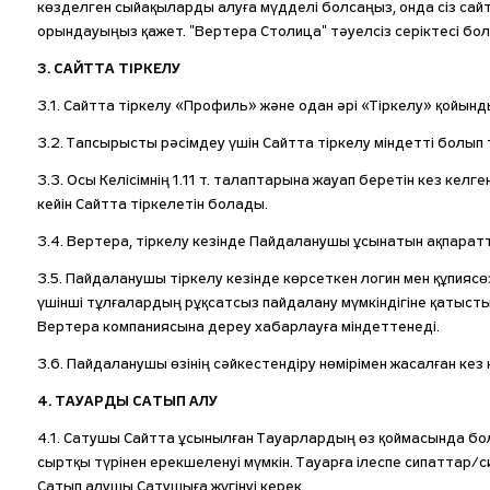
көзделген сыйақыларды алуға мүдделі болсаңыз, онда сіз са
орындауыңыз қажет. "Вертера Столица" тәуелсіз серіктесі бол
3. САЙТТА ТІРКЕЛУ
3.1. Сайтта тіркелу «Профиль» және одан әрі «Тіркелу» қойы
3.2. Тапсырысты рәсімдеу үшін Сайтта тіркелу міндетті болып
3.3. Осы Келісімнің 1.11 т. талаптарына жауап беретін кез келге
кейін Сайтта тіркелетін болады.
3.4. Вертера, тіркелу кезінде Пайдаланушы ұсынатын ақпарат
3.5. Пайдаланушы тіркелу кезінде көрсеткен логин мен құпиясөз
үшінші тұлғалардың рұқсатсыз пайдалану мүмкіндігіне қатыст
Вертера компаниясына дереу хабарлауға міндеттенеді.
3.6. Пайдаланушы өзінің сәйкестендіру нөмірімен жасалған ке
4. ТАУАРДЫ САТЫП АЛУ
4.1. Сатушы Сайтта ұсынылған Тауарлардың өз қоймасында бо
сыртқы түрінен ерекшеленуі мүмкін. Тауарға ілеспе сипаттар
Сатып алушы Сатушыға жүгінуі керек.