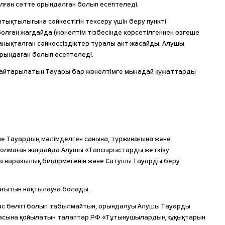
алған сәтте орындалған болып есептеледі.
тықтылығына сәйкестігін тексеру үшін беру пункті
болған жағдайда (жөнелтім тізбесінде көрсетілгеннен өзгеше
 анықталған сәйкессіздіктер туралы акт жасайды. Алушы
орындаған болып есептеледі.
ы қайтарылатын Тауары бар жөнелтімге мынадай құжаттарды
әне Тауардың мәлімделген санына, түржинағына және
р болмаған жағдайда Алушы «Тапсырыстарды жеткізу
ға наразылық білдірмегенін және Сатушы Тауарды беру
ағытын нақтылауға болады.
амас бөлігі болып табылмайтын, орындалуы Алушы Тауарды
сапасына қойылатын талаптар РФ «Тұтынушылардың құқықтарын