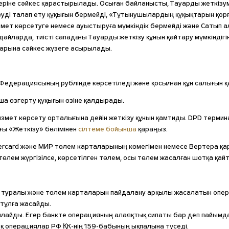
еріне сәйкес қарастырылады. Осыған байланысты, Тауарды жеткізу
зуді талап ету құқығын бермейді, «Тұтынушылардың құқықтарын қо
қызмет көрсетуге немесе ауыстыруға мүмкіндік бермейді және Саты
айларда, тиісті сападағы Тауарды жеткізу құнын қайтару мүмкіндігі
тарына сәйкес жүзеге асырылады.
Федерациясының рублінде көрсетіледі және қосылған құн салығын 
ша өзгерту құқығын өзіне қалдырады.
Қызмет көрсету орталығына дейін жеткізу құнын қамтиды. DPD термин
ғы «Жеткізу» бөлімінен
сілтеме бойынша
қараңыз.
stercard және МИР төлем карталарының көмегімен немесе Вертера қа
төлем жүргізілсе, көрсетілген төлем, осы төлем жасалған шотқа қа
у туралы және төлем карталарын пайдалану арқылы жасалатын опе
тұлға жасайды.
йды. Егер банкте операцияның алаяқтық сипаты бар деп пайымдау
қ операциялар РФ ҚК-нің 159-бабының ықпалына түседі.