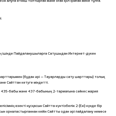
ін алуға өтініш толтырған және оған қол қойған жеке тұлға.
і.
ның ішінде Пайдаланушыларға Сатушыдан Интернет-дүкен
шарттарымен (бұдан әрі — Тауарларды сату шарттары) толық
не Сайттан кетуге міндетті.
ің 435-бабы және 437-бабының 2-тармағына сәйкес жария
сімнің өзекті нұсқасын Сайтта күнтізбелік 2 (Екі) күнде бір
сын орналастырғаннан кейін Сайтты одан әрі пайдалану немесе