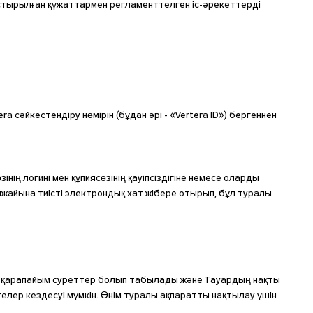
стырылған құжаттармен регламенттелген іс-әрекеттерді
ra сәйкестендіру нөмірін (бұдан әрі - «Vertera ID») бергеннен
ің логині мен құпиясөзінің қауіпсіздігіне немесе оларды
нжайына тиісті электрондық хат жібере отырып, бұл туралы
ан қарапайым суреттер болып табылады және Тауардың нақты
елер кездесуі мүмкін. Өнім туралы ақпаратты нақтылау үшін