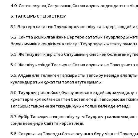
4.9. Сатып алушы, Сатушының Сатып алушы алдындағы өз мінд
5. ТАПСЫРЫСТЫ ЖЕТКІЗУ
5.1. Вертера сататын Тауарларды жеткізу тәсілдері, сондай-
5.2. Сайтта ұсынылған және Вертера сататын Тауарларды же
болуы мүмкін екендігімен келіседі. Тауарларды жеткізу аумағ
5.3. Жеткізудегі кідірістер Сатушының кінәсінен болмаған күт
5.4. Жеткізу кезінде Тапсырыс Сатып алушыға не Тапсырыста 
5.5. Алдын ала төленген Тапсырысты тапсыру кезінде алаяқт
куәландыратын құжатты талап етуге құқылы.
5.6. Тауардың кездейсоқ бүліну немесе кездейсоқ зақымдалу 
құжаттарға қол қойған сәттен бастап өтеді. Тапсырыс жеткіз
Тапсырыстың және жеткізудің құнын толық көлемде өтейді.
5.7. Әрбір Тапсырыстың жеткізу құны Тауардың салмағына, жет
соңғы кезеңінде Сайтта көрсетіледі.
5.8. Сатушының Тауарды Сатып алушыға беру міндеті Тауарды 