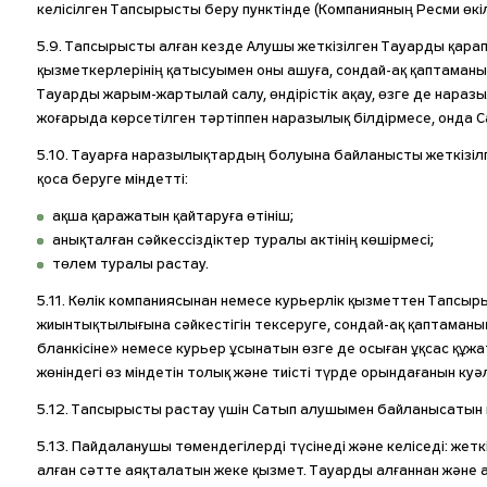
келісілген Тапсырысты беру пунктінде (Компанияның Ресми өк
5.9. Тапсырысты алған кезде Алушы жеткізілген Тауарды қара
қызметкерлерінің қатысуымен оны ашуға, сондай-ақ қаптаманың
Тауарды жарым-жартылай салу, өндірістік ақау, өзге де нара
жоғарыда көрсетілген тәртіппен наразылық білдірмесе, онда С
5.10. Тауарға наразылықтардың болуына байланысты жеткізіл
қоса беруге міндетті:
ақша қаражатын қайтаруға өтініш;
анықталған сәйкессіздіктер туралы актінің көшірмесі;
төлем туралы растау.
5.11. Көлік компаниясынан немесе курьерлік қызметтен Тапсы
жиынтықтылығына сәйкестігін тексеруге, сондай-ақ қаптаманы
бланкісіне» немесе курьер ұсынатын өзге де осыған ұқсас құ
жөніндегі өз міндетін толық және тиісті түрде орындағанын к
5.12. Тапсырысты растау үшін Сатып алушымен байланысатын 
5.13. Пайдаланушы төмендегілерді түсінеді және келіседі: ж
алған сәтте аяқталатын жеке қызмет. Тауарды алғаннан және