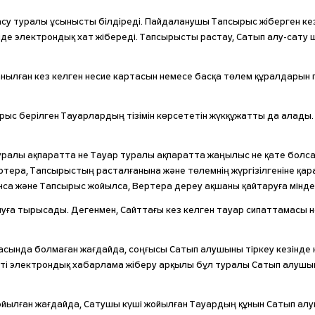
у туралы ұсынысты білдіреді. Пайдаланушы Тапсырыс жіберген кез
інде электрондық хат жібереді. Тапсырысты растау, Сатып алу-сату
нылған кез келген несие картасын немесе басқа төлем құралдарын п
рыс берілген Тауарлардың тізімін көрсететін жүкқұжатты да алады
туралы ақпаратта не Тауар туралы ақпаратта жаңылыс не қате болс
ртера, Тапсырыстың расталғанына және төлемнің жүргізілгеніне қар
са және Тапсырыс жойылса, Вертера дереу ақшаны қайтаруға мінде
а тырысады. Дегенмен, Сайттағы кез келген тауар сипаттамасы неме
ында болмаған жағдайда, соңғысы Сатып алушыны тіркеу кезінде кө
сті электрондық хабарлама жіберу арқылы бұл туралы Сатып алушы
жойылған жағдайда, Сатушы күші жойылған Тауардың құнын Сатып ал