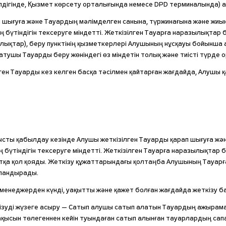
ілдігінде, Қызмет көрсету орталығында немесе DPD терминалында) 
п шығуға және Тауардың мәлімделген санына, түржинағына және жиын
 бүтіндігін тексеруге міндетті. Жеткізілген Тауарға наразылықтар 
зылықтар), беру пунктінің қызметкерлері Алушының нұсқауы бойынша
атушы Тауарды беру жөніндегі өз міндетін толық және тиісті түрде 
ген Тауарды кез келген басқа тәсілмен қайтарған жағдайда, Алуш
рысты қабылдау кезінде Алушы жеткізілген Тауарды қарап шығуға ж
ң бүтіндігін тексеруге міндетті. Жеткізілген Тауарға наразылықта
жатқа қол қояды. Жеткізу құжаттарындағы қолтаңба Алушының Тауар
уәландырады.
менеджерден күнді, уақытты және қажет болған жағдайда жеткізу б
еткізуді жүзеге асыру — Сатып алушы сатып алатын Тауардың ажыр
 ақысын төлегеннен кейін туындаған сатып алынған тауарлардың 