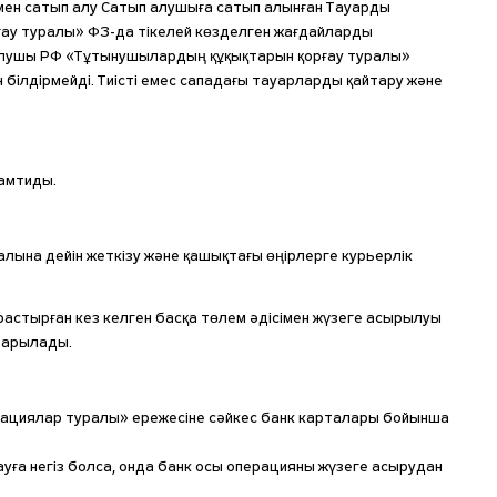
мен сатып алу Сатып алушыға сатып алынған Тауарды
рғау туралы» ФЗ-да тікелей көзделген жағдайларды
п алушы РФ «Тұтынушылардың құқықтарын қорғау туралы»
н білдірмейді. Тиісті емес сападағы тауарларды қайтару және
қамтиды.
алына дейін жеткізу және қашықтағы өңірлерге курьерлік
растырған кез келген басқа төлем әдісімен жүзеге асырылуы
йтарылады.
рациялар туралы» ережесіне сәйкес банк карталары бойынша
ға негіз болса, онда банк осы операцияны жүзеге асырудан