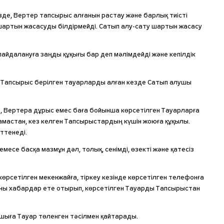
де, Вертер тапсырыс алғанын растау және барлық тиісті
 шартын жасасуды білдірмейді. Сатып алу-сату шартын жасасу
айдалануға заңды құқығы бар деп мәлімдейді және кепілдік
. Тапсырыс берілген тауарларды алған кезде Сатып алушы
а, Вертера дұрыс емес баға бойынша көрсетілген Тауарларға
амастан, кез келген Тапсырыстардың күшін жоюға құқылы.
ттенеді.
се басқа мазмұн дәл, толық, сенімді, өзекті және қатесіз
рсетілген мекенжайға, тіркеу кезінде көрсетілген телефонға
ны хабардар ете отырып, көрсетілген Тауарды Тапсырыстан
ушыға Тауар төленген тәсілмен қайтарады.