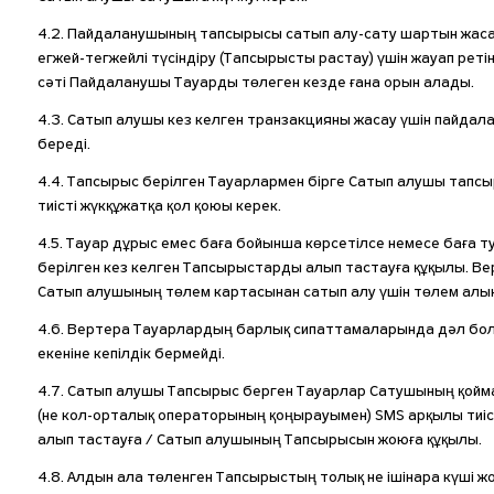
4.2. Пайдаланушының тапсырысы сатып алу-сату шартын жасас
егжей-тегжейлі түсіндіру (Тапсырысты растау) үшін жауап рет
сәті Пайдаланушы Тауарды төлеген кезде ғана орын алады.
4.3. Сатып алушы кез келген транзакцияны жасау үшін пайдала
береді.
4.4. Тапсырыс берілген Тауарлармен бірге Сатып алушы тапсы
тиісті жүкқұжатқа қол қоюы керек.
4.5. Тауар дұрыс емес баға бойынша көрсетілсе немесе баға 
берілген кез келген Тапсырыстарды алып тастауға құқылы. Ве
Сатып алушының төлем картасынан сатып алу үшін төлем алын
4.6. Вертера Тауарлардың барлық сипаттамаларында дәл болуғ
екеніне кепілдік бермейді.
4.7. Сатып алушы Тапсырыс берген Тауарлар Сатушының қоймас
(не кол-орталық операторының қоңырауымен) SMS арқылы тиі
алып тастауға / Сатып алушының Тапсырысын жоюға құқылы.
4.8. Алдын ала төленген Тапсырыстың толық не ішінара күші 