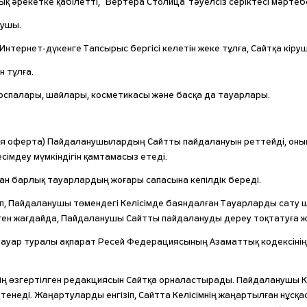
ық әрекетке қабілетті, "Вертера Столица"тәуелсіз серіктесі мәртебес
нушы.
нтернет-дүкенге Тапсырыс бергісі келетін жеке тұлға, Сайтқа кіруш
 тұлға.
 қоспалары, шайлары, косметикасы және басқа да тауарлары.
 Жария оферта) Пайдаланушылардың Сайтты пайдалануын реттейді, о
мдеу мүмкіндігін қамтамасыз етеді.
ған барлық тауарлардың жоғары сапасына кепілдік береді.
п, Пайдаланушы төмендегі Келісімде баяндалған Тауарларды сату 
еген жағдайда, Пайдаланушы Сайтты пайдалануды дереу тоқтатуға жә
 Тауар туралы ақпарат Ресей Федерациясының Азаматтық кодексін
імнің өзгертілген редакциясын Сайтқа орналастырады. Пайдаланушы Келі
енеді. Жаңартуларды енгізіп, Сайтта Келісімнің жаңартылған нұсқа