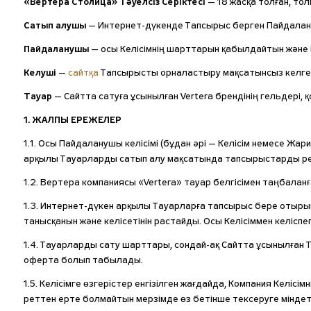
«Вертера Столица» Тәуелсіз Серіктесі
— 18 жасқа толған, тол
Сатып алушы
— Интернет-дүкенде Тапсырыс берген Пайдала
Пайдаланушы
— осы Келісімнің шарттарын қабылдайтын және И
Келуші
—
сайтқа
Тапсырысты орналастыру мақсатынсыз келген
Тауар
— Сайтта сатуға ұсынылған Vertera брендінің гельдері,
1. ЖАЛПЫ ЕРЕЖЕЛЕР
1.1. Осы Пайдаланушы келісімі (бұдан әрі — Келісім немесе
арқылы Тауарларды сатып алу мақсатында тапсырыстарды ресі
1.2. Вертера компаниясы «Vertera» тауар белгісімен таңбалан
1.3. Интернет-дүкен арқылы Тауарларға тапсырыс бере отыры
танысқанын және келісетінін растайды. Осы Келісіммен келісп
1.4. Тауарларды сату шарттары, сондай-ақ Сайтта ұсынылған
оферта болып табылады.
1.5. Келісімге өзгерістер енгізілген жағдайда, Компания Келіс
реттен ерте болмайтын мерзімде өз бетінше тексеруге міндетт