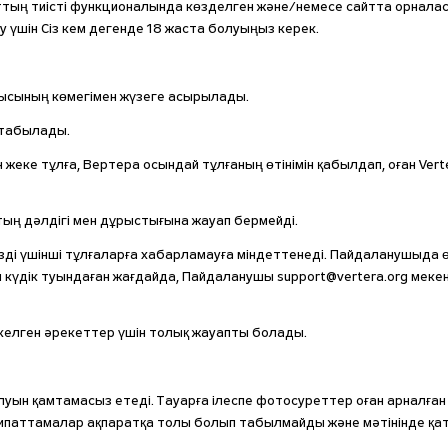
йттың тиісті функционалында көзделген және/немесе сайтта орнала
у үшін Сіз кем дегенде 18 жаста болуыңыз керек.
ндысының көмегімен жүзеге асырылады.
 табылады.
н жеке тұлға, Вертера осындай тұлғаның өтінімін қабылдап, оған Verte
тың дәлдігі мен дұрыстығына жауап бермейді.
ді үшінші тұлғаларға хабарламауға міндеттенеді. Пайдаланушыда өзін
ы күдік туындаған жағдайда, Пайдаланушы support@vertera.org меке
з келген әрекеттер үшін толық жауапты болады.
луын қамтамасыз етеді. Тауарға ілеспе фотосуреттер оған арналғ
/сипаттамалар ақпаратқа толы болып табылмайды және мәтінінде қат