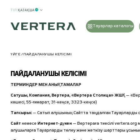
ТІЛ
:
ҚАЗАҚША
Тауарлар каталогы
ҮЙГЕ
ПАЙДАЛАНУШЫ КЕЛІСІМІ
ПАЙДАЛАНУШЫ КЕЛІСІМІ
ТЕРМИНДЕР МЕН АНЫҚТАМАЛАР
Сатушы, Компания, Вертера, «Вертера Столица» ЖШҚ
— «Вер
көшесі, 55-ғимарат, 31-кеңсе, 3323-кеңсе)
Тапсырыс
— Сатып алушының Сайтта таңдалған Тауарларды сат
Сайт
немесе
Интернет-дүкен
— Вертераға тиесілі vertera.org
алушыларға Тауарларды төлеу және жеткізу шарттары ұсыныл