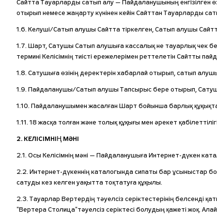
Сайтта Тауарларды сатып алу — Пайдаланушының енгізілген ө
отырып немесе жаңарту күнінен кейін Сайттан Тауарларды сат
1.6. Келуші/Сатып алушы Сайтта тіркелген, Сатып алушы Сай
1.7. Шарт, Сатушы Сатып алушыға кассалық не тауарлық чек бе
термині Келісімнің тиісті ережелерімен реттелетін Сайтты п
1.8. Сатушыға өзінің деректерін хабарлай отырып, сатып алуш
1.9. Пайдаланушы/Сатып алушы Тапсырыс бере отырып, Сатуш
1.10. Пайдаланушымен жасалған Шарт бойынша барлық құқықт
1.11. 18 жасқа толған және толық құқығы мен әрекет қабілеттілі
2. КЕЛІСІМНІҢ МӘНІ
2.1. Осы Келісімнің мәні — Пайдаланушыға Интернет-дүкен ка
2.2. Интернет-дүкеннің каталогында сипаты бар ұсыныстар бо
сатуды кез келген уақытта тоқтатуға құқылы.
2.3. Тауарлар Вертердің тәуелсіз серіктестерінің белсенді 
"Вертера Столица"тәуелсіз серіктесі болудың қажеті жоқ. Ала